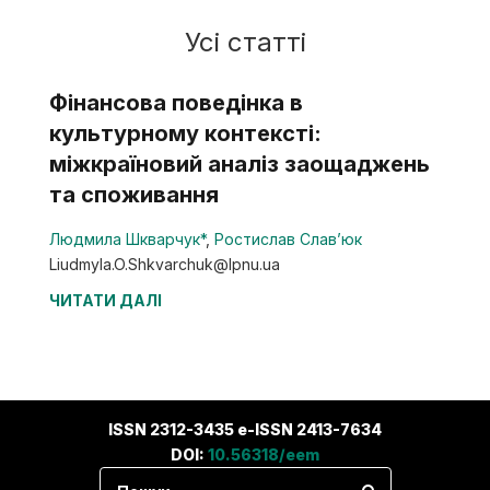
Усі статті
Фінансова поведінка в
культурному контексті:
міжкраїновий аналіз заощаджень
та споживання
Людмила Шкварчук*
,
Ростислав Слав’юк
Liudmyla.O.Shkvarchuk@lpnu.ua
ЧИТАТИ ДАЛІ
ISSN 2312-3435 e-ISSN 2413-7634
DOI:
10.56318/eem