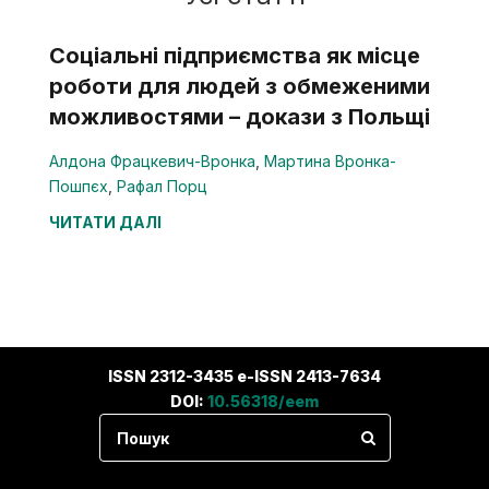
Соціальні підприємства як місце
роботи для людей з обмеженими
можливостями – докази з Польщі
Алдона Фрацкевич-Вронка
,
Мартина Вронка-
Пошпєх
,
Рафал Порц
ЧИТАТИ ДАЛІ
ISSN 2312-3435 e-ISSN 2413-7634
DOI:
10.56318/eem