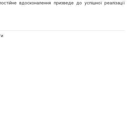
остійне вдосконалення призведе до успішної реалізації
ти