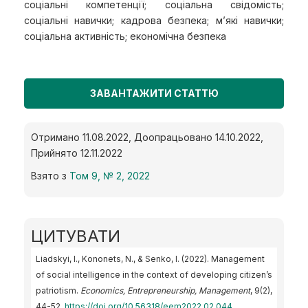
соціальні компетенції; соціальна свідомість;
соціальні навички; кадрова безпека; м’які навички;
соціальна активність; економічна безпека
ЗАВАНТАЖИТИ СТАТТЮ
Отримано 11.08.2022, Доопрацьовано 14.10.2022,
Прийнято 12.11.2022
Взято з
Том 9, № 2, 2022
ЦИТУВАТИ
Liadskyi, I., Kononets, N., & Senko, I. (2022). Management
of social intelligence in the context of developing citizen’s
patriotism.
Economics, Entrepreneurship, Management
, 9(2),
44-52.
https://doi.org/10.56318/eem2022.02.044