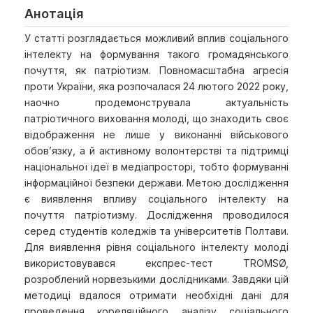
Анотація
У статті розглядається можливий вплив соціального
інтелекту на формування такого громадянського
почуття, як патріотизм. Повномасштабна агресія
проти України, яка розпочалася 24 лютого 2022 року,
наочно продемонструвала актуальність
патріотичного виховання молоді, що знаходить своє
відображення не лише у виконанні військового
обов’язку, а й активному волонтерстві та підтримці
національної ідеї в медіапросторі, тобто формуванні
інформаційної безпеки держави. Метою дослідження
є виявлення впливу соціального інтелекту на
почуття патріотизму. Дослідження проводилося
серед студентів коледжів та університетів Полтави.
Для виявлення рівня соціального інтелекту молоді
використовувався експрес-тест TROMSØ,
розроблений норвезькими дослідниками. Завдяки цій
методиці вдалося отримати необхідні дані для
проведення кореляційного аналізу соціального