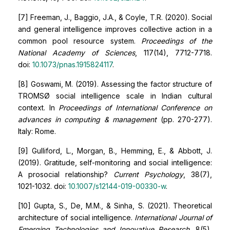
[7] Freeman, J., Baggio, J.A., & Coyle, T.R. (2020). Social
and general intelligence improves collective action in a
common pool resource system.
Proceedings of the
National Academy of Sciences
, 117(14), 7712-7718.
doi:
10.1073/pnas.1915824117
.
[8] Goswami, M. (2019). Assessing the factor structure of
TROMSØ social intelligence scale in Indian cultural
context. In
Proceedings of International Conference on
advances in computing & management
(pp. 270-277).
Italy: Rome.
[9] Gulliford, L., Morgan, B., Hemming, E., & Abbott, J.
(2019). Gratitude, self-monitoring and social intelligence:
A prosocial relationship?
Current Psychology
, 38(7),
1021-1032. doi:
10.1007/s12144-019-00330-w
.
[10] Gupta, S., De, M.M., & Sinha, S. (2021). Theoretical
architecture of social intelligence.
International Journal of
Emerging Technologies and Innovative Research
, 8(5),