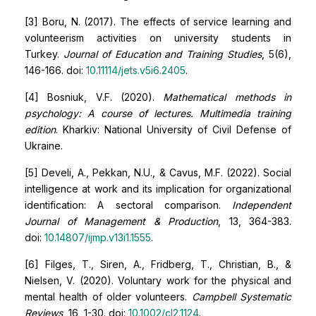
[3] Boru, N. (2017). The effects of service learning and
volunteerism activities on university students in
Turkey.
Journal of Education and Training Studies
, 5(6),
146-166. doi:
10.11114/jets.v5i6.2405
.
[4] Bosniuk, V.F. (2020).
Mathematical methods in
psychology: A course of lectures. Multimedia training
edition
. Kharkiv: National University of Civil Defense of
Ukraine.
[5] Develi, A., Pekkan, N.U., & Cavus, M.F. (2022). Social
intelligence at work and its implication for organizational
identification: A sectoral comparison.
Independent
Journal of Management & Production
, 13, 364-383.
doi:
10.14807/ijmp.v13i1.1555
.
[6] Filges, T., Siren, A., Fridberg, T., Christian, B., &
Nielsen, V. (2020). Voluntary work for the physical and
mental health of older volunteers.
Campbell Systematic
Reviews
, 16, 1-30. doi:
10.1002/cl2.1124
.