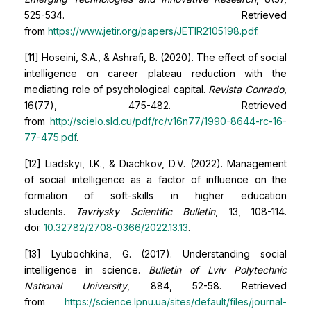
525-534. Retrieved
from
https://www.jetir.org/papers/JETIR2105198.pdf
.
[11] Hoseini, S.A., & Ashrafi, B. (2020). The effect of social
intelligence on career plateau reduction with the
mediating role of psychological capital.
Revista Conrado
,
16(77), 475-482. Retrieved
from
http://scielo.sld.cu/pdf/rc/v16n77/1990-8644-rc-16-
77-475.pdf
.
[12] Liadskyi, I.K., & Diachkov, D.V. (2022). Management
of social intelligence as a factor of influence on the
formation of soft-skills in higher education
students.
Tavriysky Scientific Bulletin
, 13, 108-114.
doi:
10.32782/2708-0366/2022.13.13
.
[13] Lyubochkina, G. (2017). Understanding social
intelligence in science.
Bulletin of Lviv Polytechnic
National University
, 884, 52-58. Retrieved
from
https://science.lpnu.ua/sites/default/files/journal-