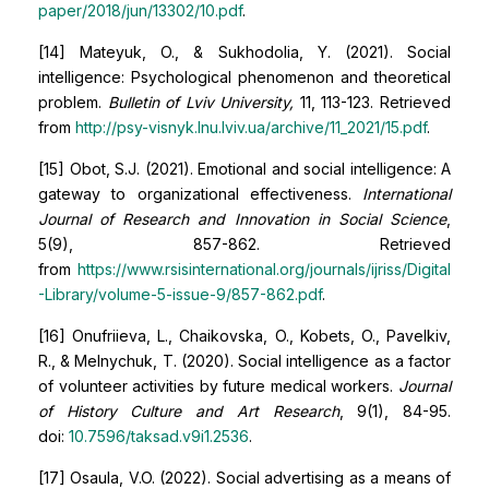
paper/2018/jun/13302/10.pdf
.
[14] Mateyuk, O., & Sukhodolia, Y. (2021). Social
intelligence: Psychological phenomenon and theoretical
problem.
Bulletin of Lviv University,
11, 113-123. Retrieved
from
http://psy-visnyk.lnu.lviv.ua/archive/11_2021/15.pdf
.
[15] Obot, S.J. (2021). Emotional and social intelligence: A
gateway to organizational effectiveness.
International
Journal of Research and Innovation in Social Science
,
5(9), 857-862. Retrieved
from
https://www.rsisinternational.org/journals/ijriss/Digital
-Library/volume-5-issue-9/857-862.pdf
.
[16] Onufriieva, L., Chaikovska, O., Kobets, O., Pavelkiv,
R., & Melnychuk, T. (2020). Social intelligence as a factor
of volunteer activities by future medical workers.
Journal
of History Culture and Art Research
, 9(1), 84-95.
doi:
10.7596/taksad.v9i1.2536
.
[17] Osaula, V.O. (2022). Social advertising as a means of