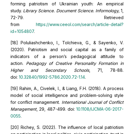
forming patriotism of Ukrainian youth: An empirical
study.
Library Science. Document Science. Informology,
1,
72-79. Retrieved
from
https://www.ceeol.com/search/article-detail?
id=1054807
.
[18] Poluliashchenko, I., Tolchieva, G., & Sayenko, V.
(2020). Patriotism and social capital as a family of
indicators of a person’s pedagogical attitude to
action.
Pedagogy of Creative Personality Formation in
Higher and Secondary Schools
, 71, 78-88.
doi:
10.32840/1992-5786.2020.72-1.14
.
[19] Rahim, A., Civelek, I., & Liang, F.H. (2018). A process
model of social intelligence and problem-solving style
for conflict management.
International Journal of Conflict
Management
, 29, 487-499. doi:
10.1108/IJCMA-06-2017-
0055
.
[20] Richey, S. (2022). The influence of local patriotism