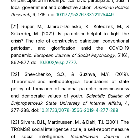
on participation in local politics, civic participation, trust in
local government and collective action.
American Politics
Research
, 9, 1-16. doi:
10.1177/1532673X221125449
.
[21] Rupar, M., Jamróz-Dolińska, K., Kołeczek, M., &
Sekerdej, M. (2021). Is patriotism helpful to fight the
crisis? The role of constructive patriotism, conventional
patriotism, and glorification amid the COVID-19
pandemic.
European Journal of Social Psychology
, 51(6),
862-877. doi:
10.1002/ejsp.2777
.
[22] Shevchenko, S.O., & Guzhva, M.Y. (2019).
Theoretical and methodological foundations of state
policy of formation of national-patriotic consciousness
and democratic values of youth.
Scientific Bulletin of
Dnipropetrovsk State University of Internal Affairs
, 4,
277-288. doi:
10.31733/2078-3566-2019-4-277-288
.
[23] Silvera, D.H., Martinussen, M., & Dahl, T.I. (2001). The
TROMSØ social intelligence scale, a self-report measure
of social intelligence.
Scandinavian Journal of