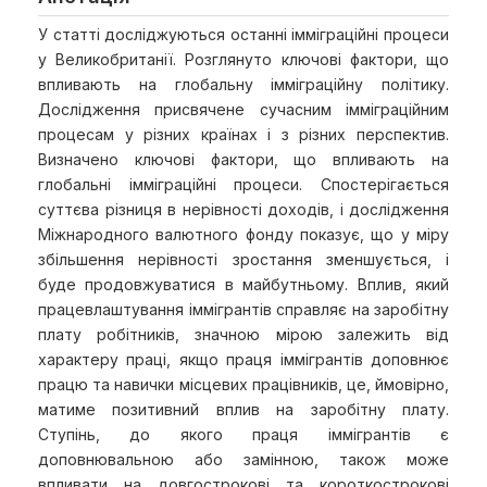
У статті досліджуються останні імміграційні процеси
у Великобританії. Розглянуто ключові фактори, що
впливають на глобальну імміграційну політику.
Дослідження присвячене сучасним імміграційним
процесам у різних країнах і з різних перспектив.
Визначено ключові фактори, що впливають на
глобальні імміграційні процеси. Спостерігається
суттєва різниця в нерівності доходів, і дослідження
Міжнародного валютного фонду показує, що у міру
збільшення нерівності зростання зменшується, і
буде продовжуватися в майбутньому. Вплив, який
працевлаштування іммігрантів справляє на заробітну
плату робітників, значною мірою залежить від
характеру праці, якщо праця іммігрантів доповнює
працю та навички місцевих працівників, це, ймовірно,
матиме позитивний вплив на заробітну плату.
Ступінь, до якого праця іммігрантів є
доповнювальною або замінною, також може
впливати на довгострокові та короткострокові