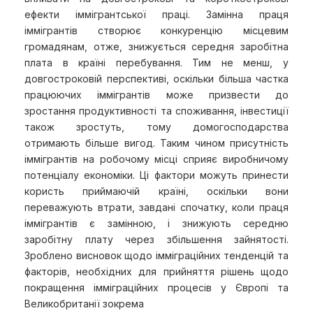
ефекти іммігрантської праці. Замінна праця
іммігрантів створює конкуренцію місцевим
громадянам, отже, знижується середня заробітна
плата в країні перебування. Тим не менш, у
довгостроковій перспективі, оскільки більша частка
працюючих іммігрантів може призвести до
зростання продуктивності та споживання, інвестиції
також зростуть, тому домогосподарства
отримають більше вигод. Таким чином присутність
іммігрантів на робочому місці сприяє виробничому
потенціалу економіки. Ці фактори можуть принести
користь приймаючій країні, оскільки вони
переважують втрати, завдані спочатку, коли праця
іммігрантів є замінною, і знижують середню
заробітну плату через збільшення зайнятості.
Зроблено висновок щодо імміграційних тенденцій та
факторів, необхідних для прийняття рішень щодо
покращення імміграційних процесів у Європі та
Великобританії зокрема