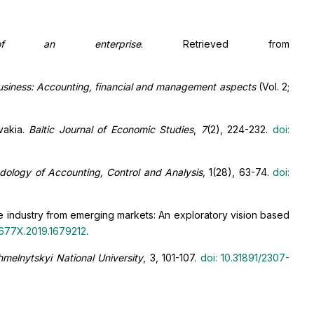
f an enterprise
. Retrieved from
usiness: Accounting, financial and management aspects
(Vol. 2;
ovakia.
Baltic Journal of Economic Studies
,
7
(2), 224-232.
doi:
ology of Accounting, Control and Analysis,
1(28), 63-74.
doi:
ure industry from emerging markets: An exploratory vision based
1677X.2019.1679212
.
Khmelnytskyi National University
, 3, 101-107.
doi: 10.31891/2307-