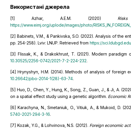
Використані джерела
[1] Azhar, A.E.M. (2020)
Ris
https://www.eimj.org/uplode/images/photo/RISKS_IN_FOREI
[2] Babinets, V.M., & Pankivska, S.O. (2022). Analysis of the en
pp. 254-258). Lviv: LNUP. Retrieved from
https://sci.ldubgd.edu
[3] Flissak, K., & Drakokhrust, T. (2021). Modern paradigm o
10.30525/2256-0742/2021-7-2-224-232
.
[4] Hrynyshyn, H.M. (2014). Methods of analysis of foreign e
10.26642/pbo-2014-1(28)-63-74
.
[5] Huo, D., Chen, Y., Hung, K., Song, Z., Guan, J., & Ji, A. 
on a spatial effect study using a genetic algorithm.
Economic R
[6] Karachyna, N., Smetaniuk, O., Vitiuk, A., & Mukoid, D. (20
5740-2021-294-3-16
.
[7] Kozak, Y.G., & Lohvinova, N.S. (2012).
Foreign economic acti