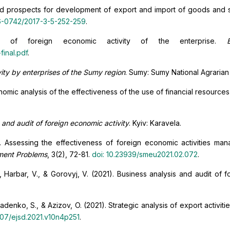
 and prospects for development of export and import of goods and s
56-0742/2017-3-5-252-259
.
sis of foreign economic activity of the enterprise.
inal.pdf
.
ity by enterprises of the Sumy region
. Sumy: Sumy National Agrarian 
onomic analysis of the effectiveness of the use of financial resources
 and audit of foreign economic activity
. Kyiv: Karavela.
). Assessing the effectiveness of foreign economic activities ma
pment Problems
, 3(2), 72-81.
doi: 10.23939/smeu2021.02.072
.
Harbar, V., & Gorovyj, V. (2021). Business analysis and audit of f
radenko, S., & Azizov, O. (2021). Strategic analysis of export activi
4207/ejsd.2021.v10n4p251
.