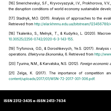
[16] Smerichevskyi, S.F., Kryvovyazyuk, I.V., Prokhorova, V.V.
the disruption conditions of world economy sustainable deve
[17] Stadnyk, M.O. (2011). Analysis of approaches to the eval
Retrieved from
http://elar.khmnu.edu.ua/bitstream/123456789/40
[18] Tkalenko, S., Melnyk, T., & Kudyrko, L. (2020). Macroe
10.30525/2256-0742/2020-6-3-143-155
.
[19] Tryfonova, O.D., & Doroshkevych, Ye.S. (2017). Analysis 
operations.
Efektyvna Ekonomika
, 6. Retrieved from
http://w
[20] Tyurina, N.M., & Karvatska, N.S. (2012).
Foreign economic ac
[21] Zelga, K. (2017). The importance of competition an
content/uploads/2017/01/WSN-72-2017-301-306.pdf
.
ISSN 2312-3435 e-ISSN 2413-7634