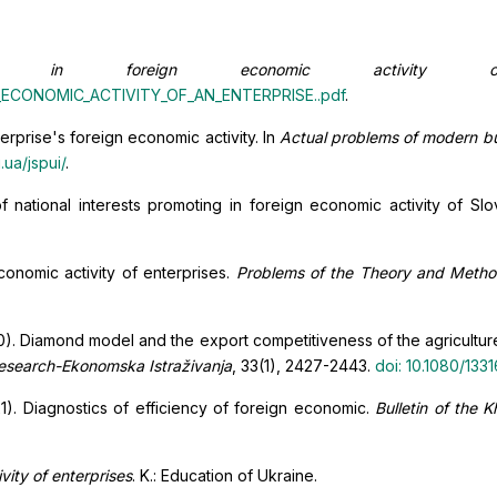
ks in foreign economic activity o
GN_ECONOMIC_ACTIVITY_OF_AN_ENTERPRISE..pdf
.
terprise's foreign economic activity. In
Actual problems of modern b
.ua/jspui/
.
f national interests promoting in foreign economic activity of Sl
conomic activity of enterprises.
Problems of the Theory and Method
(2020). Diamond model and the export competitiveness of the agricult
esearch-Ekonomska Istraživanja
, 33(1), 2427-2443.
doi: 10.1080/133
21). Diagnostics of efficiency of foreign economic.
Bulletin of the 
vity of enterprises
. K.: Education of Ukraine.