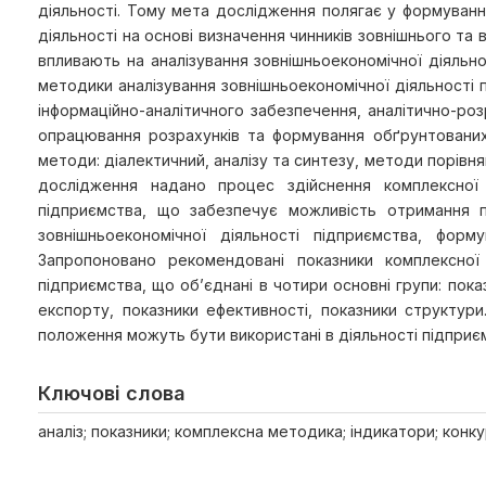
діяльності. Тому мета дослідження полягає у формуванн
діяльності на основі визначення чинників зовнішнього т
впливають на аналізування зовнішньоекономічної діяльн
методики аналізування зовнішньоекономічної діяльності пі
інформаційно-аналітичного забезпечення, аналітично-роз
опрацювання розрахунків та формування обґрунтованих 
методи: діалектичний, аналізу та синтезу, методи порівн
дослідження надано процес здійснення комплексної м
підприємства, що забезпечує можливість отримання п
зовнішньоекономічної діяльності підприємства, форму
Запропоновано рекомендовані показники комплексної 
підприємства, що об’єднані в чотири основні групи: пока
експорту, показники ефективності, показники структури
положення можуть бути використані в діяльності підприєм
Ключові слова
аналіз; показники; комплексна методика; індикатори; кон