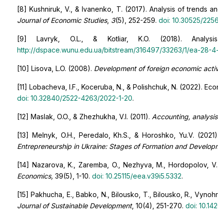
[8] Kushniruk, V., & Ivanenko, T. (2017). Analysis of trends
Journal of Economic Studies
,
3
(5), 252-259.
doi: 10.30525/22
[9] Lavryk, O.L., & Kotliar, K.O. (2018). Analy
http://dspace.wunu.edu.ua/bitstream/316497/33263/1/ea-28-4-f
[10] Lisova, L.O. (2008).
Development of foreign economic activ
[11] Lobacheva, I.F., Koceruba, N., & Polishchuk, N. (2022). Ec
doi: 10.32840/2522-4263/2022-1-20
.
[12] Maslak, O.O., & Zhezhukha, V.I. (2011).
Accounting, analysis
[13] Melnyk, O.H., Peredalo, Kh.S., & Horoshko, Yu.V. (2021
Entrepreneurship in Ukraine: Stages of Formation and Develo
[14] Nazarova, K., Zaremba, O., Nezhyva, M., Hordopolov, V., 
Economics,
39(5), 1-10.
doi: 10.25115/eea.v39i5.5332
.
[15] Pakhucha, E., Babko, N., Bilousko, T., Bilousko, R., Vynoh
Journal of Sustainable Development
, 10(4), 251-270.
doi: 10.1