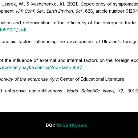
, Usarek, W., & Ivashchenko, A.I. (2021). Expediency of symptomatic 
lopment.
IOP Conf. Ser.: Earth Environ. Sci.
, 628, article number 0120
uation and determination of the efficiency of the enterprise trade 
5/1/2.1_1.pdf
.
conomic factors influencing the development of Ukraine’s foreign
of the influence of external and internal factors on the foreign ec
ww.economy.nayka.com.ua/?op=1&z=5647
.
tivity of the enterprise
. Kyiv: Center of Educational Literature.
d enterprise competitiveness.
World Scientific News
, 72, 301-
DOI:
10.56318/eem