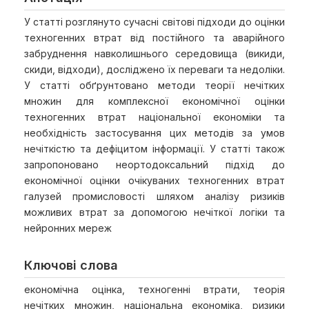
У статті розглянуто сучасні світові підходи до оцінки
техногенних втрат від постійного та аварійного
забруднення навколишнього середовища (викиди,
скиди, відходи), досліджено їх переваги та недоліки.
У статті обґрунтовано методи теорії нечітких
множин для комплексної економічної оцінки
техногенних втрат національної економіки та
необхідність застосування цих методів за умов
нечіткістю та дефіцитом інформації. У статті також
запропоновано неортодоксальний підхід до
економічної оцінки очікуваних техногенних втрат
галузей промисловості шляхом аналізу ризиків
можливих втрат за допомогою нечіткої логіки та
нейронних мереж
Ключові слова
економічна оцінка, техногенні втрати, теорія
нечітких множин, національна економіка, ризики